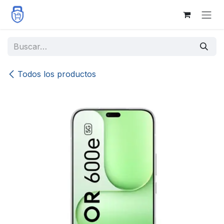
Ir al contenido
Todos los productos