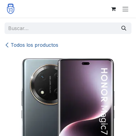
Ir al contenido
Todos los productos