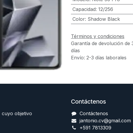
Capacidad
:
12/256
Color
:
Shadow Black
Términos y condiciones
Garantía de devolución de 
días
Envío: 2-3 días laborales
Contáctenos
 cuyo objetivo
Contáctenos
jantonio.cv@gmail.com
+591 7813309