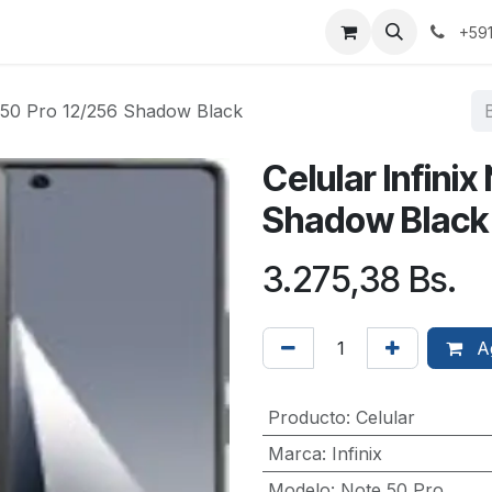
+59
e 50 Pro 12/256 Shadow Black
Celular Infini
Shadow Black
3.275,38
Bs.
Ag
Producto
:
Celular
Marca
:
Infinix
Modelo
:
Note 50 Pro