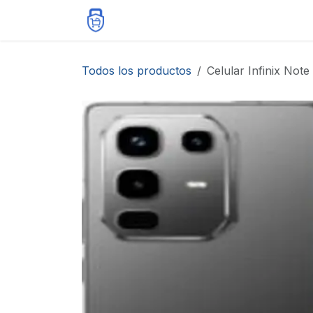
Ir al contenido
Inicio
Tienda
Contáctenos
Todos los productos
Celular Infinix Not