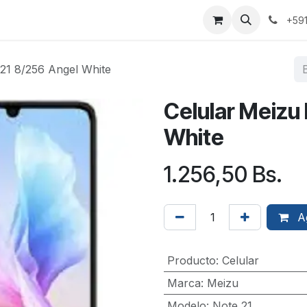
+59
 21 8/256 Angel White
Celular Meizu
White
1.256,50
Bs.
Ag
Producto
:
Celular
Marca
:
Meizu
Modelo
:
Note 21