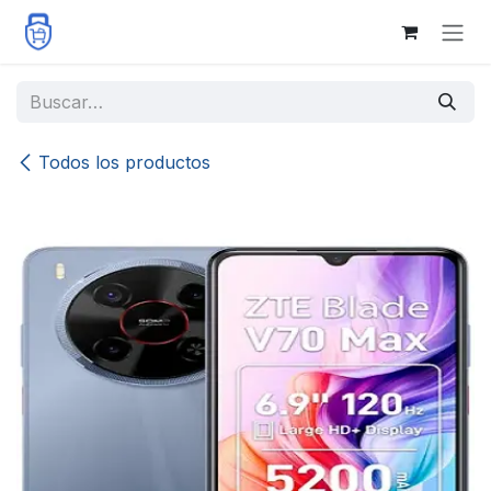
Ir al contenido
Todos los productos